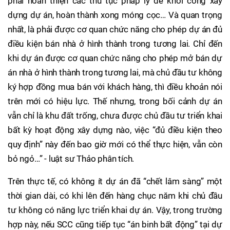
phải hoàn thiện các thủ tục pháp lý để khởi công xây
dựng dự án, hoàn thành xong móng cọc… Và quan trọng
nhất, là phải được cơ quan chức năng cho phép dự án đủ
điều kiện bán nhà ở hình thành trong tương lai. Chỉ đến
khi dự án được cơ quan chức năng cho phép mở bán dự
án nhà ở hình thành trong tương lai, mà chủ đầu tư không
ký hợp đồng mua bán với khách hàng, thì điều khoản nói
trên mới có hiệu lực. Thế nhưng, trong bối cảnh dự án
vẫn chỉ là khu đất trống, chưa được chủ đầu tư triển khai
bất kỳ hoạt động xây dựng nào, việc “đủ điều kiện theo
quy định” này đến bao giờ mới có thể thực hiện, vẫn còn
bỏ ngỏ…” - luật sư Thảo phân tích.
Trên thực tế, có không ít dự án đã “chết lâm sàng” một
thời gian dài, có khi lên đến hàng chục năm khi chủ đầu
tư không có năng lực triển khai dự án. Vậy, trong trường
hợp này, nếu SCC cũng tiếp tục “án binh bất động” tại dự