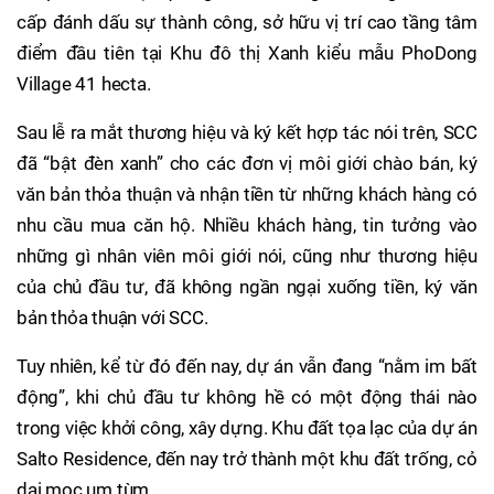
cấp đánh dấu sự thành công, sở hữu vị trí cao tầng tâm
điểm đầu tiên tại Khu đô thị Xanh kiểu mẫu PhoDong
Village 41 hecta.
Sau lễ ra mắt thương hiệu và ký kết hợp tác nói trên, SCC
đã “bật đèn xanh” cho các đơn vị môi giới chào bán, ký
văn bản thỏa thuận và nhận tiền từ những khách hàng có
nhu cầu mua căn hộ. Nhiều khách hàng, tin tưởng vào
những gì nhân viên môi giới nói, cũng như thương hiệu
của chủ đầu tư, đã không ngần ngại xuống tiền, ký văn
bản thỏa thuận với SCC.
Tuy nhiên, kể từ đó đến nay, dự án vẫn đang “nằm im bất
động”, khi chủ đầu tư không hề có một động thái nào
trong việc khởi công, xây dựng. Khu đất tọa lạc của dự án
Salto Residence, đến nay trở thành một khu đất trống, cỏ
dại mọc um tùm.