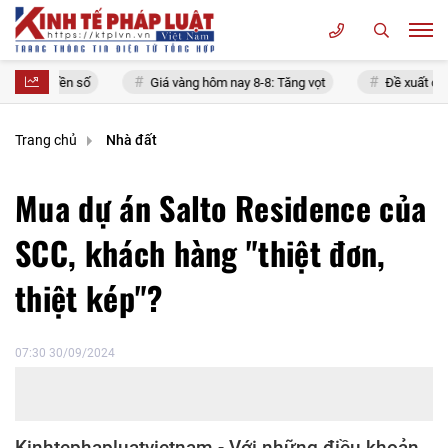
n số
Giá vàng hôm nay 8-8: Tăng vọt
Đề xuất cấm mọi hình th
Trang chủ
Nhà đất
Mua dự án Salto Residence của
SCC, khách hàng "thiệt đơn,
thiệt kép"?
07:30 30/09/2024
Kinhtephapluatvietnam - Với những điều khoản