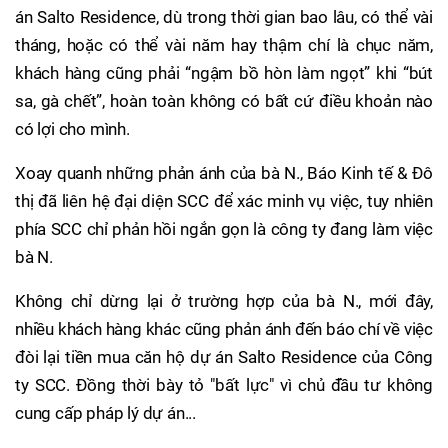
án Salto Residence, dù trong thời gian bao lâu, có thể vài
tháng, hoặc có thể vài năm hay thậm chí là chục năm,
khách hàng cũng phải “ngậm bồ hòn làm ngọt” khi “bút
sa, gà chết”, hoàn toàn không có bất cứ điều khoản nào
có lợi cho mình.
Xoay quanh những phản ánh của bà N., Báo Kinh tế & Đô
thị đã liên hệ đại diện SCC để xác minh vụ việc, tuy nhiên
phía SCC chỉ phản hồi ngắn gọn là công ty đang làm việc
bà N.
Không chỉ dừng lại ở trường hợp của bà N., mới đây,
nhiều khách hàng khác cũng phản ánh đến báo chí về việc
đòi lại tiền mua căn hộ dự án Salto Residence của Công
ty SCC. Đồng thời bày tỏ "bất lực" vì chủ đầu tư không
cung cấp pháp lý dự án...