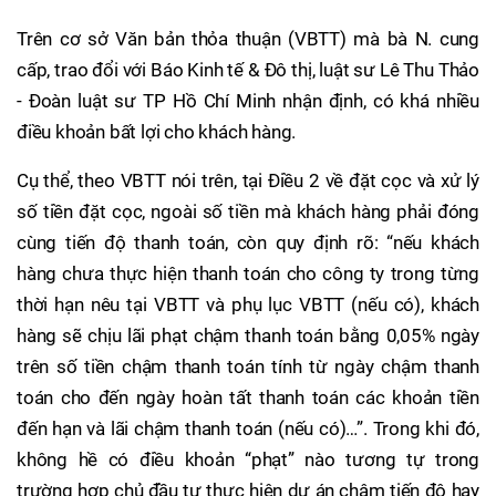
Trên cơ sở Văn bản thỏa thuận (VBTT) mà bà N. cung
cấp, trao đổi với Báo Kinh tế & Đô thị, luật sư Lê Thu Thảo
- Đoàn luật sư TP Hồ Chí Minh nhận định, có khá nhiều
điều khoản bất lợi cho khách hàng.
Cụ thể, theo VBTT nói trên, tại Điều 2 về đặt cọc và xử lý
số tiền đặt cọc, ngoài số tiền mà khách hàng phải đóng
cùng tiến độ thanh toán, còn quy định rõ: “nếu khách
hàng chưa thực hiện thanh toán cho công ty trong từng
thời hạn nêu tại VBTT và phụ lục VBTT (nếu có), khách
hàng sẽ chịu lãi phạt chậm thanh toán bằng 0,05% ngày
trên số tiền chậm thanh toán tính từ ngày chậm thanh
toán cho đến ngày hoàn tất thanh toán các khoản tiền
đến hạn và lãi chậm thanh toán (nếu có)…”. Trong khi đó,
không hề có điều khoản “phạt” nào tương tự trong
trường hợp chủ đầu tư thực hiện dự án chậm tiến độ hay