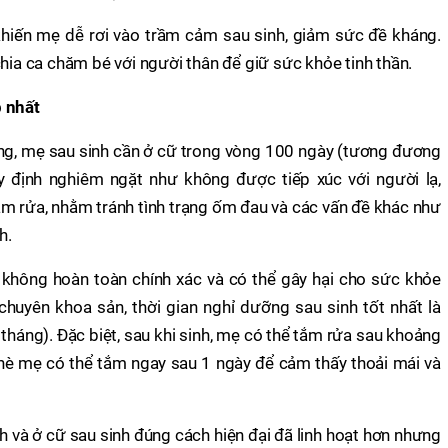
khiến mẹ dễ rơi vào trầm cảm sau sinh, giảm sức đề kháng.
chia ca chăm bé với người thân để giữ sức khỏe tinh thần.
p nhất
ng, mẹ sau sinh cần ở cữ trong vòng 100 ngày (tương đương
 định nghiêm ngặt như không được tiếp xúc với người lạ,
ắm rửa, nhằm tránh tình trạng ốm đau và các vấn đề khác như
h.
 không hoàn toàn chính xác và có thể gây hại cho sức khỏe
huyên khoa sản, thời gian nghỉ dưỡng sau sinh tốt nhất là
háng). Đặc biệt, sau khi sinh, mẹ có thể tắm rửa sau khoảng
 hè mẹ có thể tắm ngay sau 1 ngày để cảm thấy thoải mái và
 và ở cữ sau sinh đúng cách hiện đại đã linh hoạt hơn nhưng