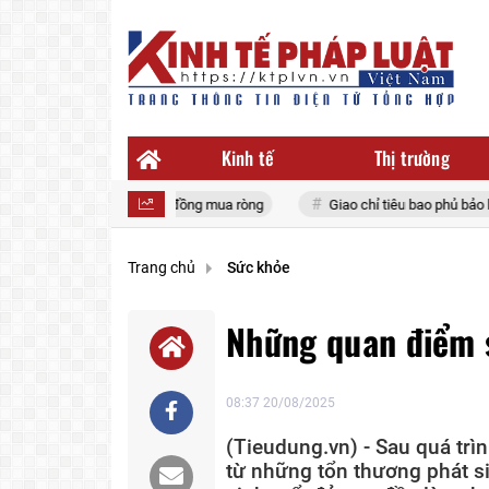
Kinh tế
Thị trường
 rót gần 500 tỷ đồng mua ròng
Giao chỉ tiêu bao phủ bảo hiểm y tế t
Trang chủ
Sức khỏe
Những quan điểm s
08:37 20/08/2025
(Tieudung.vn) - Sau quá trì
từ những tổn thương phát si