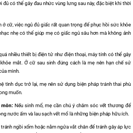
 đủ có thể gây đau nhức vùng lưng sau này, đặc biệt khi thời
n ở cữ, việc ngủ đủ giấc rất quan trọng để phục hồi sức khỏe
 nhạc nhẹ có thể giúp mẹ có giấc ngủ sâu hơn mà không ảnh
á nhiều thiết bị điện tử như điện thoại, máy tính có thể gây
khỏe mắt. Ở cữ sau sinh đúng cách là mẹ nên hạn chế sử
của mình.
hệ tình dục trở lại, mẹ nên sử dụng biện pháp tránh thai phù
mong muốn.
h môn:
Nếu sinh mổ, mẹ cần chú ý chăm sóc vết thương để
ng nước ấm và lau sạch vết mổ là những biện pháp hữu ích.
tránh ngồi xổm hoặc nằm ngửa vắt chân để tránh gây áp lực