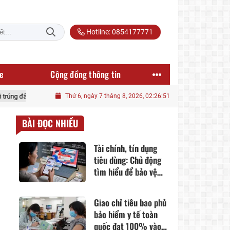
Hotline: 0854177771
e
Cộng đồng thông tin
iá đất ở lại thấp thỏm về quy hoạch?
Thứ 6, ngày 7 tháng 8, 2026, 02:26:52
Lập dự án "ảo", lừa hơn 15 tỷ đồn
BÀI ĐỌC NHIỀU
Tài chính, tín dụng
tiêu dùng: Chủ động
tìm hiểu để bảo vệ
quyền lợi người tiêu
dùng
Giao chỉ tiêu bao phủ
bảo hiểm y tế toàn
quốc đạt 100% vào