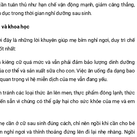
ần tuân thủ như hạn chế vận động mạnh, giảm căng thẳng,
h dục trong thời gian nghỉ dưỡng sau sinh.
 và khoa học
 đây là những lời khuyên giúp mẹ bỉm nghỉ ngơi, duy trì chế
t nhất:
 kiêng cữ quá mức và vẫn phải đảm bảo lượng dinh dưỡng
của cơ thể và sản xuất sữa cho con. Việc ăn uống đa dạng bao
 quan trọng vì hệ miễn dịch của mẹ vẫn đang yếu.
 tránh các loại thức ăn lên men, thực phẩm đông lạnh, thức
ến sẵn vì chúng có thể gây hại cho sức khỏe của mẹ và em
mẹ cần ở cữ sau sinh đúng cách, chỉ nên ngồi khi cần cho bé
an nghỉ ngơi và thỉnh thoảng đứng lên đi lại nhẹ nhàng. Ngồi