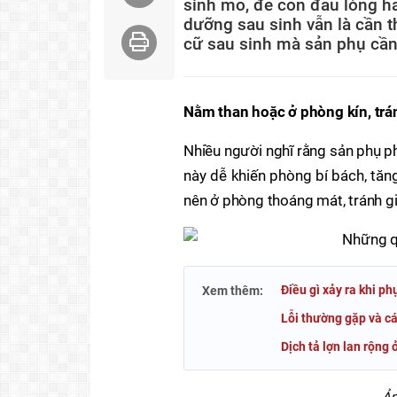
sinh mổ, đẻ con đầu lòng hay
dưỡng sau sinh vẫn là cần t
cữ sau sinh mà sản phụ cần
Nằm than hoặc ở phòng kín, trán
Nhiều người nghĩ rằng sản phụ ph
này dễ khiến phòng bí bách, tăn
nên ở phòng thoáng mát, tránh gi
Điều gì xảy ra khi p
Xem thêm:
Lỗi thường gặp và cá
Dịch tả lợn lan rộng
Ản