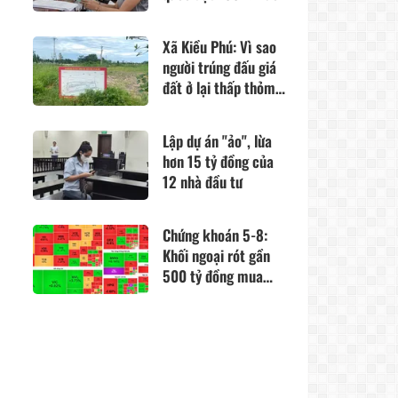
năm 2030
Xã Kiều Phú: Vì sao
người trúng đấu giá
đất ở lại thấp thỏm
về quy hoạch?
Lập dự án "ảo", lừa
hơn 15 tỷ đồng của
12 nhà đầu tư
Chứng khoán 5-8:
Khối ngoại rót gần
500 tỷ đồng mua
ròng