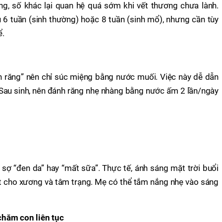
, số khác lại quan hệ quá sớm khi vết thương chưa lành.
 6 tuần (sinh thường) hoặc 8 tuần (sinh mổ), nhưng cần tùy
ể.
h răng” nên chỉ súc miệng bằng nước muối. Việc này dễ dẫn
g. Sau sinh, nên đánh răng nhẹ nhàng bằng nước ấm 2 lần/ngày
 sợ “đen da” hay “mất sữa”. Thực tế, ánh sáng mặt trời buổi
ốt cho xương và tâm trạng. Mẹ có thể tắm nắng nhẹ vào sáng
chăm con liên tục