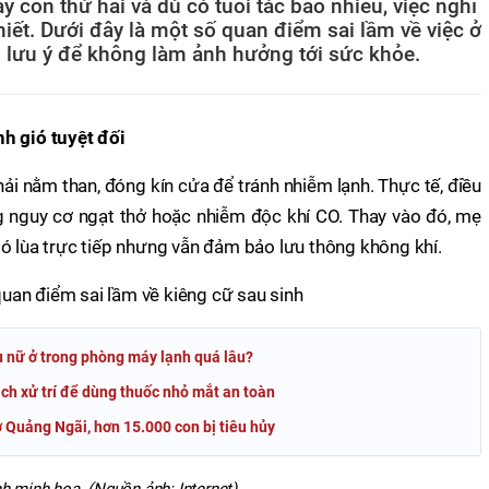
 con thứ hai và dù có tuổi tác bao nhiêu, việc nghỉ
hiết. Dưới đây là một số quan điểm sai lầm về việc ở
 lưu ý để không làm ảnh hưởng tới sức khỏe.
h gió tuyệt đối
ải nằm than, đóng kín cửa để tránh nhiễm lạnh. Thực tế, điều
g nguy cơ ngạt thở hoặc nhiễm độc khí CO. Thay vào đó, mẹ
ó lùa trực tiếp nhưng vẫn đảm bảo lưu thông không khí.
hụ nữ ở trong phòng máy lạnh quá lâu?
ch xử trí để dùng thuốc nhỏ mắt an toàn
 ở Quảng Ngãi, hơn 15.000 con bị tiêu hủy
h minh họa. (Nguồn ảnh: Internet)