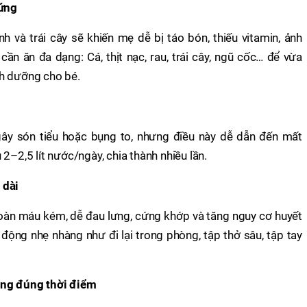
rứng
h và trái cây sẽ khiến mẹ dễ bị táo bón, thiếu vitamin, ảnh
ần ăn đa dạng: Cá, thịt nạc, rau, trái cây, ngũ cốc… để vừa
nh dưỡng cho bé.
ây són tiểu hoặc bụng to, nhưng điều này dễ dẫn đến mất
2–2,5 lít nước/ngày, chia thành nhiều lần.
 dài
oàn máu kém, dễ đau lưng, cứng khớp và tăng nguy cơ huyết
động nhẹ nhàng như đi lại trong phòng, tập thở sâu, tập tay
ông đúng thời điểm