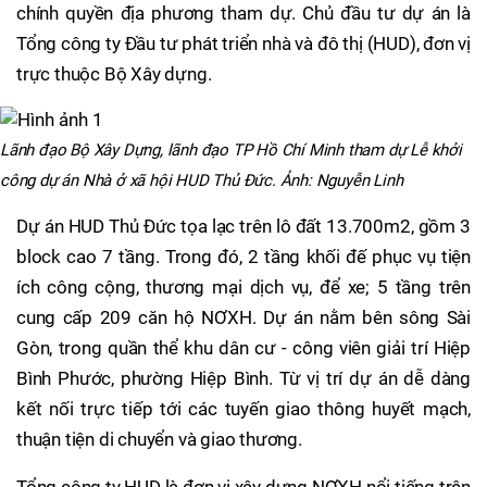
chính quyền địa phương tham dự. Chủ đầu tư dự án là
Tổng công ty Đầu tư phát triển nhà và đô thị (HUD), đơn vị
trực thuộc Bộ Xây dựng.
Lãnh đạo Bộ Xây Dựng, lãnh đạo TP Hồ Chí Minh tham dự Lễ khởi
công dự án Nhà ở xã hội HUD Thủ Đức. Ảnh: Nguyễn Linh
Dự án HUD Thủ Đức tọa lạc trên lô đất 13.700m2, gồm 3
block cao 7 tầng. Trong đó, 2 tầng khối đế phục vụ tiện
ích công cộng, thương mại dịch vụ, để xe; 5 tầng trên
cung cấp 209 căn hộ NƠXH. Dự án nằm bên sông Sài
Gòn, trong quần thể khu dân cư - công viên giải trí Hiệp
Bình Phước, phường Hiệp Bình. Từ vị trí dự án dễ dàng
kết nối trực tiếp tới các tuyến giao thông huyết mạch,
thuận tiện di chuyển và giao thương.
Tổng công ty HUD là đơn vị xây dựng NƠXH nổi tiếng trên