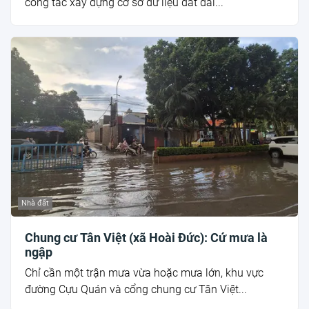
công tác xây dựng cơ sở dữ liệu đất đai...
Nhà đất
Chung cư Tân Việt (xã Hoài Đức): Cứ mưa là
ngập
Chỉ cần một trận mưa vừa hoặc mưa lớn, khu vực
đường Cựu Quán và cổng chung cư Tân Việt...