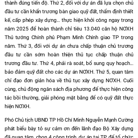
thành đúng tiến độ. Thứ 2, đối với dự án đã lựa chọn chủ
đầu tư cần khẩn trương bàn giao quỹ đất, thẩm định thiết
kế, cấp phép xây dựng... thực hiện khởi công ngay trong
năm 2025 để hoàn thành chỉ tiêu 13.040 căn hộ NƠXH
Thủ tướng Chính phủ Phạm Minh Chính giao TP trong
năm. Thứ 3, đối với dự án chưa chấp thuận chủ trương
đầu tư cần sớm hoàn thiện thủ tục chấp thuận chủ
trương đầu tư. Thứ 4, phải rà soát, bổ sung quy hoạch...
bảo đảm quỹ đất cho các dự án NƠXH. Thứ 5, quan tâm
chỉ đạo đơn giản hóa về thủ tục xây dựng NƠXH. Cuối
cùng, chủ động ngân sách địa phương để thực hiện công
tác bồi thường, giải phóng mặt bằng để có quỹ đất thực
hiện NƠXH.
Phó Chủ tịch UBND TP Hồ Chí Minh Nguyễn Mạnh Cường
phát biểu bày tỏ sự cảm ơn đến lãnh đạo Bộ Xây dựng
đã quan tâm, chọn 4 công trình, dự án tại TP để tổ chức