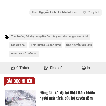
Theo
Nguyễn Linh
-
kinhtedothi.vn
Copy link
Thứ Trưởng Bộ Xây dựng đôn đốc công tác xây dựng nhà ở xã hội
nhà ở xã hội
Thứ Trưởng Bộ Xây dựng
Ông Nguyễn Văn Sinh
UBND TP Hồ Chí Minh
0
Thích
Chia sẻ
In
BÀI ĐỌC NHIỀU
Động đất 7,1 độ tại Nhật Bản: Nhiều
người mất tích, cứu hộ xuyên đêm