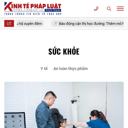
 xuyên đêm
Báo động cận thị học đường: Thêm mô hình chuẩn quốc tế bả
SỨC KHỎE
Y tế
An toàn thực phẩm