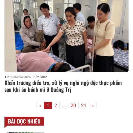
11:15 05/05/2026
Sức khỏe
Khẩn trương điều tra, xử lý vụ nghi ngộ độc thực phẩm
sau khi ăn bánh mì ở Quảng Trị
«
1
2
...
20
21
»
BÀI ĐỌC NHIỀU