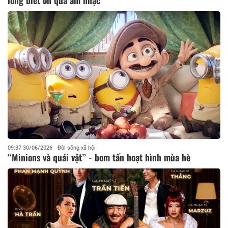
lòng biết ơn qua âm nhạc
09:37 30/06/2026
Đời sống xã hội
“Minions và quái vật” - bom tấn hoạt hình mùa hè