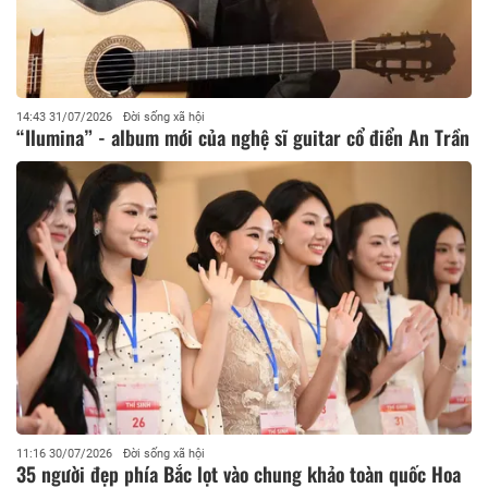
14:43 31/07/2026
Đời sống xã hội
“Ilumina” - album mới của nghệ sĩ guitar cổ điển An Trần
11:16 30/07/2026
Đời sống xã hội
35 người đẹp phía Bắc lọt vào chung khảo toàn quốc Hoa