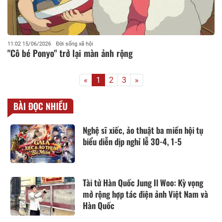
11:02 15/06/2026
Đời sống xã hội
"Cô bé Ponyo" trở lại màn ảnh rộng
«
1
2
3
»
BÀI ĐỌC NHIỀU
Nghệ sĩ xiếc, ảo thuật ba miền hội tụ
biểu diễn dịp nghỉ lễ 30-4, 1-5
Tài tử Hàn Quốc Jung Il Woo: Kỳ vọng
mở rộng hợp tác điện ảnh Việt Nam và
Hàn Quốc