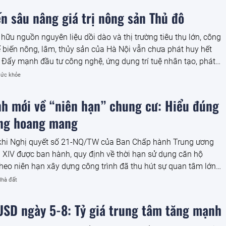
n sâu nâng giá trị nông sản Thủ đô
hữu nguồn nguyên liệu dồi dào và thị trường tiêu thụ lớn, công
 biến nông, lâm, thủy sản của Hà Nội vẫn chưa phát huy hết
 Đẩy mạnh đầu tư công nghệ, ứng dụng trí tuệ nhân tạo, phát
stics và hoàn thiện cơ chế, chính sách được xem là những giải
ức khỏe
chốt nhằm nâng cao giá trị gia tăng, mở rộng thị trường và đưa
hủ đô tham gia sâu hơn vào chuỗi giá trị toàn cầu.
nh mới về “niên hạn” chung cư: Hiểu đúng
ng hoang mang
khi Nghị quyết số 21-NQ/TW của Ban Chấp hành Trung ương
XIV được ban hành, quy định về thời hạn sử dụng căn hộ
heo niên hạn xây dựng công trình đã thu hút sự quan tâm lớn
dân và thị trường bất động sản. Không ít ý kiến băn khoăn liệu
hà đất
i là thay đổi về quyền sở hữu chung cư hay sẽ tác động đến
 sản của người dân.
 USD ngày 5-8: Tỷ giá trung tâm tăng mạnh