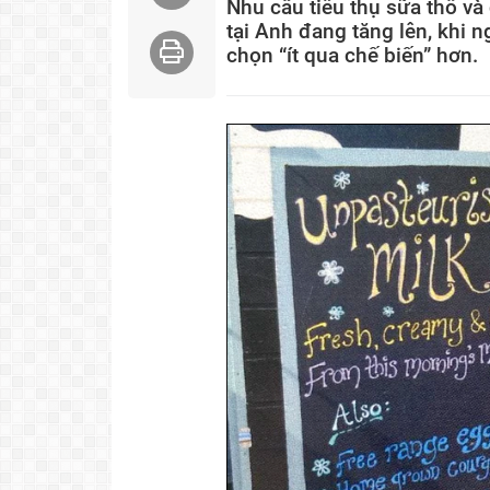
Nhu cầu tiêu thụ sữa thô và
tại Anh đang tăng lên, khi n
chọn “ít qua chế biến” hơn.