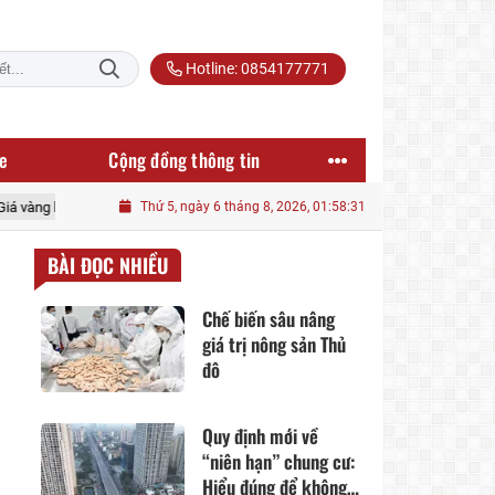
Hotline: 0854177771
e
Cộng đồng thông tin
y 5-8: SJC nhích nhẹ lên 140,5 triệu đồng/lượng
Thứ 5, ngày 6 tháng 8, 2026, 01:58:32
Xử lý nghiêm lái xe b
BÀI ĐỌC NHIỀU
Chế biến sâu nâng
giá trị nông sản Thủ
đô
Quy định mới về
“niên hạn” chung cư:
Hiểu đúng để không