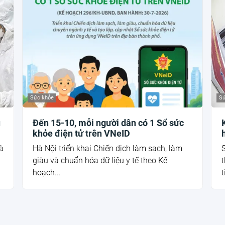
Sức khỏe
Sứ
ủ
Đến 15-10, mỗi người dân có 1 Sổ sức
khỏe điện tử trên VNeID
à
Hà Nội triển khai Chiến dịch làm sạch, làm
giàu và chuẩn hóa dữ liệu y tế theo Kế
t
hoạch...
t