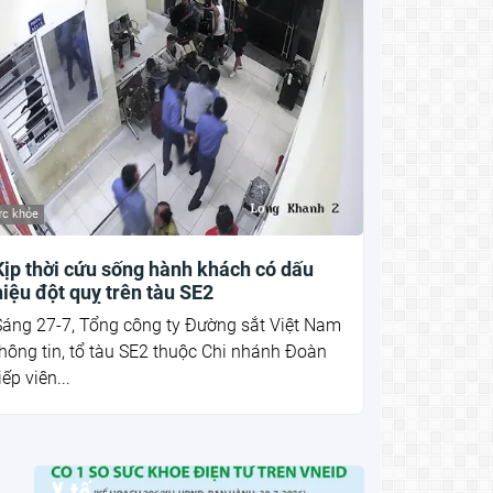
c khỏe
Kịp thời cứu sống hành khách có dấu
hiệu đột quỵ trên tàu SE2
Sáng 27-7, Tổng công ty Đường sắt Việt Nam
hông tin, tổ tàu SE2 thuộc Chi nhánh Đoàn
iếp viên...
Y tế