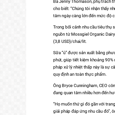
Bà Jenny Thomason, phụ trách t
cho biết: “Chúng tôi nhận thấy n
tâm ngày càng lớn đến mức độ c
Trong bối cảnh nhu cầu tiêu thụ s
nguồn từ Mossgiel Organic Dairy
(3,8 USD)/chai/lít.
Sữa “ủ” được sản xuất bằng phươ
phút, giúp tiết kiệm khoảng 90
pháp xử lý nhiệt thấp này là sự 
quy định an toàn thực phẩm.
Ông Bryce Cunningham, CEO công 
đang quan tâm nhiều hơn đến hư
“Họ muốn thứ gì đó gần với trang 
giải pháp đáp ứng nhu cầu đó”, ô