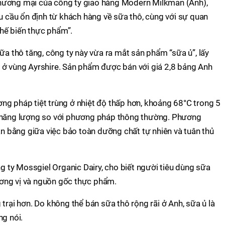
hương mại của công ty giao hàng Modern Milkman (Anh),
hu cầu ổn định từ khách hàng về sữa thô, cùng với sự quan
hế biến thực phẩm”.
ữa thô tăng, công ty này vừa ra mắt sản phẩm “sữa ủ”, lấy
 ở vùng Ayrshire. Sản phẩm được bán với giá 2,8 bảng Anh
ng pháp tiệt trùng ở nhiệt độ thấp hơn, khoảng 68°C trong 5
% năng lượng so với phương pháp thông thường. Phương
cân bằng giữa việc bảo toàn dưỡng chất tự nhiên và tuân thủ
ty Mossgiel Organic Dairy, cho biết người tiêu dùng sữa
ơng vị và nguồn gốc thực phẩm.
trại hơn. Do không thể bán sữa thô rộng rãi ở Anh, sữa ủ là
ng nói.