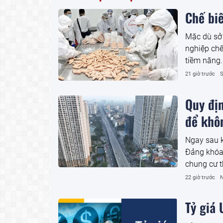
Chế biế
Mặc dù sở 
nghiệp chế
tiềm năng.
triển logi
21 giờ trước
S
pháp then 
nông sản T
Quy đị
để khô
Ngay sau 
Đảng khóa 
chung cư t
của người 
22 giờ trước
N
đây có phả
giá trị tài
Tỷ giá