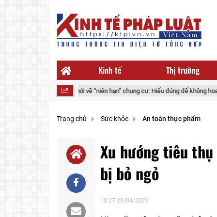
Kinh tế
Thị trường
Quy định mới về “niên hạn” chung cư: Hiểu đúng để không hoang mang
Trang chủ
Sức khỏe
An toàn thực phẩm
Xu hướng tiêu thụ 
bị bỏ ngỏ
10:27 28/04/2026