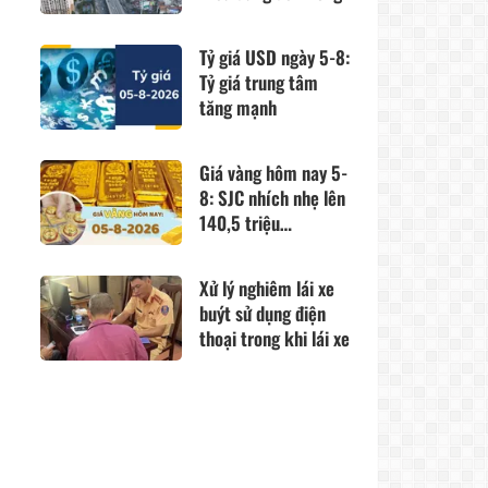
hoang mang
Tỷ giá USD ngày 5-8:
Tỷ giá trung tâm
tăng mạnh
Giá vàng hôm nay 5-
8: SJC nhích nhẹ lên
140,5 triệu
đồng/lượng
Xử lý nghiêm lái xe
buýt sử dụng điện
thoại trong khi lái xe