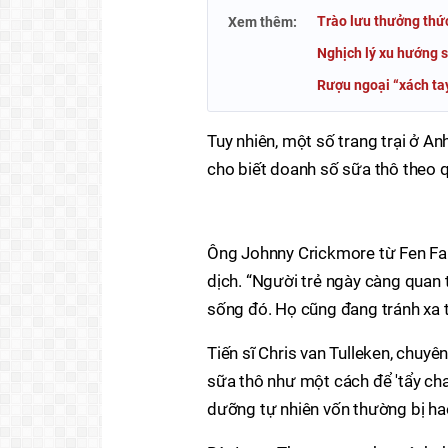
Trào lưu thưởng thức
Xem thêm:
Nghịch lý xu hướng s
Rượu ngoại “xách ta
Tuy nhiên, một số trang trại ở A
cho biết doanh số sữa thô theo 
Ông Johnny Crickmore từ Fen Far
dịch. “Người trẻ ngày càng quan
sống đó. Họ cũng đang tránh xa t
Tiến sĩ Chris van Tulleken, chuyê
sữa thô như một cách để 'tẩy chay
dưỡng tự nhiên vốn thường bị hao