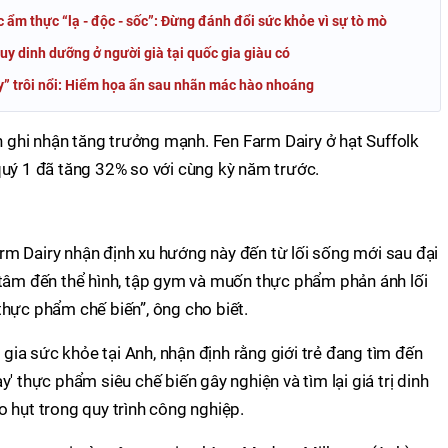
 ẩm thực “lạ - độc - sốc”: Đừng đánh đổi sức khỏe vì sự tò mò
uy dinh dưỡng ở người già tại quốc gia giàu có
y” trôi nổi: Hiểm họa ẩn sau nhãn mác hào nhoáng
nh ghi nhận tăng trưởng mạnh. Fen Farm Dairy ở hạt Suffolk
quý 1 đã tăng 32% so với cùng kỳ năm trước.
m Dairy nhận định xu hướng này đến từ lối sống mới sau đại
 tâm đến thể hình, tập gym và muốn thực phẩm phản ánh lối
hực phẩm chế biến”, ông cho biết.
n gia sức khỏe tại Anh, nhận định rằng giới trẻ đang tìm đến
' thực phẩm siêu chế biến gây nghiện và tìm lại giá trị dinh
 hụt trong quy trình công nghiệp.