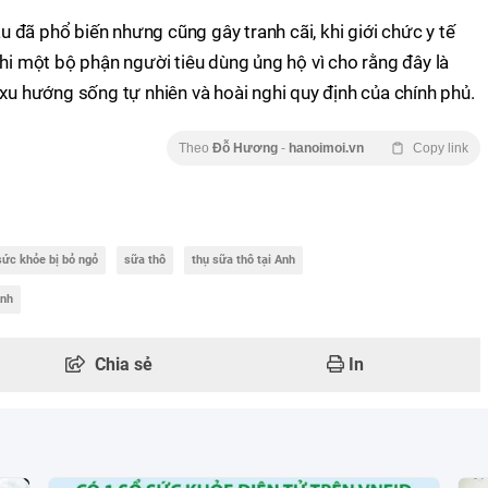
âu đã phổ biến nhưng cũng gây tranh cãi, khi giới chức y tế
khi một bộ phận người tiêu dùng ủng hộ vì cho rằng đây là
 xu hướng sống tự nhiên và hoài nghi quy định của chính phủ.
Theo
Đỗ Hương
-
hanoimoi.vn
Copy link
 sức khỏe bị bỏ ngỏ
sữa thô
thụ sữa thô tại Anh
Anh
Chia sẻ
In