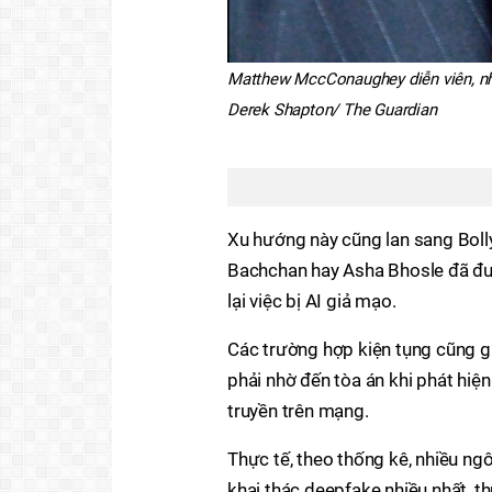
Matthew MccConaughey diễn viên, nhà
Derek Shapton/ The Guardian
Xu hướng này cũng lan sang Boll
Bachchan hay Asha Bhosle đã đượ
lại việc bị AI giả mạo.
Các trường hợp kiện tụng cũng gi
phải nhờ đến tòa án khi phát hiệ
truyền trên mạng.
Thực tế, theo thống kê, nhiều n
khai thác deepfake nhiều nhất, 