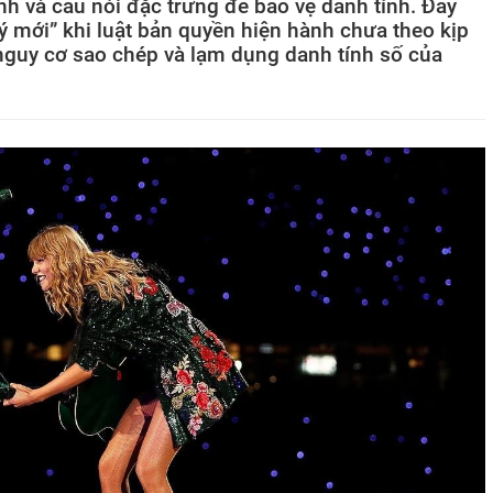
nh và câu nói đặc trưng để bảo vệ danh tính. Đây
ý mới” khi luật bản quyền hiện hành chưa theo kịp
 nguy cơ sao chép và lạm dụng danh tính số của