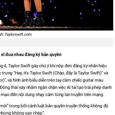
nh: Taylorswift.com
 sĩ đua nhau đăng ký bản quyền
 4, Taylor Swift gây chú ý khi nộp đơn đăng ký nhãn hiệu
trưng "Hey, it's Taylor Swift (Chào, đây là Taylor Swift)" và
ylor)", và hình ảnh biểu diễn trên tay cầm chiếc guitar màu
 Động thái này nhằm ngăn chặn việc AI tái tạo trái phép danh
ả mạo đến nội dung nhạy cảm từng lan truyền trên mạng.
 mới” trong bối cảnh luật bản quyền truyền thống không đủ
 nhưng không sao chép”.