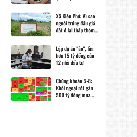
năm 2030
Xã Kiều Phú: Vì sao
người trúng đấu giá
đất ở lại thấp thỏm
về quy hoạch?
Lập dự án "ảo", lừa
hơn 15 tỷ đồng của
12 nhà đầu tư
Chứng khoán 5-8:
Khối ngoại rót gần
500 tỷ đồng mua
ròng