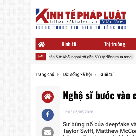
Kinh tế
Thị trường
Chứng khoán 5-8: Khối ngoại rót gần 500 tỷ đồng mua ròng
Giao chỉ 
Trang chủ
Đời sống xã hội
Giải trí
Nghệ sĩ bước vào 
12:02 06/05/2026
Sự bùng nổ của deepfake và
Taylor Swift, Matthew McCo