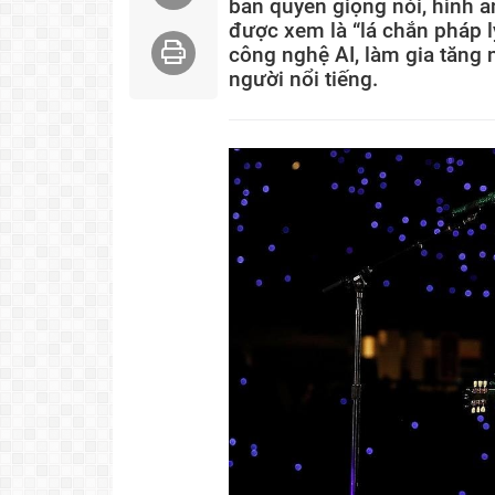
bản quyền giọng nói, hình ả
được xem là “lá chắn pháp l
công nghệ AI, làm gia tăng
người nổi tiếng.