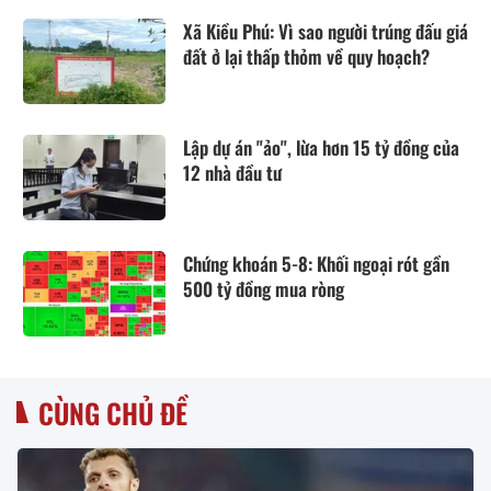
Xã Kiều Phú: Vì sao người trúng đấu giá
đất ở lại thấp thỏm về quy hoạch?
Lập dự án "ảo", lừa hơn 15 tỷ đồng của
12 nhà đầu tư
Chứng khoán 5-8: Khối ngoại rót gần
500 tỷ đồng mua ròng
CÙNG CHỦ ĐỀ