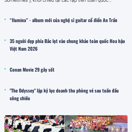
Sometimes”), khởi chiếu tại các rạp trên toàn quốc...
“Ilumina” - album mới của nghệ sĩ guitar cổ điển An Trần
35 người đẹp phía Bắc lọt vào chung khảo toàn quốc Hoa hậu
Việt Nam 2026
Conan Movie 29 gây sốt
"The Odyssey" lập kỷ lục doanh thu phòng vé sau tuần đầu
công chiếu
Văn hóa