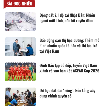
BÀI ĐỌC NHIỀU
Động đất 7,1 độ tại Nhật Bản: Nhiều
người mất tích, cứu hộ xuyên đêm
Báo động cận thị học đường: Thêm mô
hình chuẩn quốc tế bảo vệ thị lực trẻ
tại Việt Nam
Đình Bắc lập cú đúp, tuyển Việt Nam
giành vé vào bán kết ASEAN Cup 2026
Dữ liệu đất đai "sống": Nền tảng xây
dựng chính quyền số