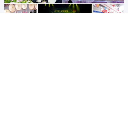
Đến năm 2045, Việt Nam trở thành một trong những
trung tâm văn hóa, sáng tạo hàng đầu khu vực
Phó Thủ tướng Phạm Thị Thanh Trà ký Quyết định số
1306/QĐ-TTg phê duyệt Chiến lược văn hóa đối ngoại...
Độc đáo tục kết chạ hàng nghìn năm giữa các làng cổ Hà Nội
Tưng bừng “Ngày hội giao lưu văn hóa các dân tộc và hội